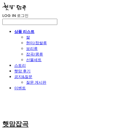
LOG IN
로그인
상품 리스트
쌀
현미/찹쌀류
보리류
잡곡/콩류
선물세트
스토리
햇맘 후기
공지&질문
질문 게시판
이벤트
햇맘잡곡