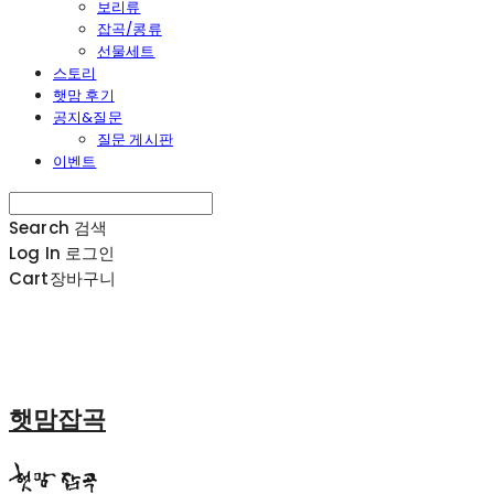
보리류
잡곡/콩류
선물세트
스토리
햇맘 후기
공지&질문
질문 게시판
이벤트
Search
검색
Log In
로그인
Cart
장바구니
햇맘잡곡