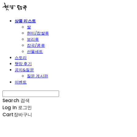
상품 리스트
쌀
현미/찹쌀류
보리류
잡곡/콩류
선물세트
스토리
햇맘 후기
공지&질문
질문 게시판
이벤트
Search
검색
Log In
로그인
Cart
장바구니