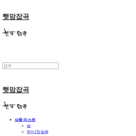
햇맘잡곡
햇맘잡곡
상품 리스트
쌀
현미/찹쌀류