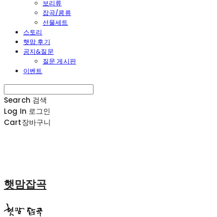
보리류
잡곡/콩류
선물세트
스토리
햇맘 후기
공지&질문
질문 게시판
이벤트
Search
검색
Log In
로그인
Cart
장바구니
햇맘잡곡