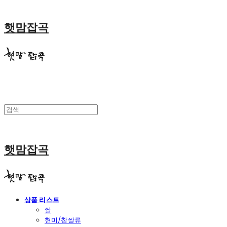
햇맘잡곡
햇맘잡곡
상품 리스트
쌀
현미/찹쌀류