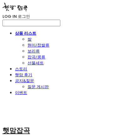
LOG IN
로그인
상품 리스트
쌀
현미/찹쌀류
보리류
잡곡/콩류
선물세트
스토리
햇맘 후기
공지&질문
질문 게시판
이벤트
햇맘잡곡