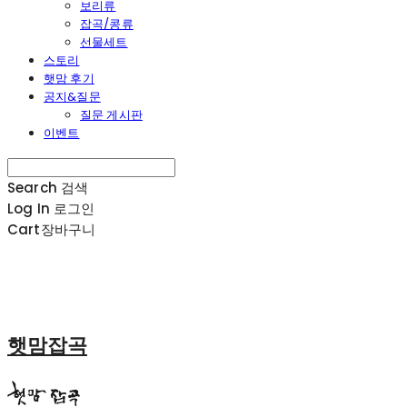
보리류
잡곡/콩류
선물세트
스토리
햇맘 후기
공지&질문
질문 게시판
이벤트
Search
검색
Log In
로그인
Cart
장바구니
햇맘잡곡