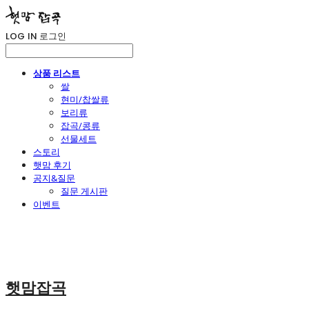
LOG IN
로그인
상품 리스트
쌀
현미/찹쌀류
보리류
잡곡/콩류
선물세트
스토리
햇맘 후기
공지&질문
질문 게시판
이벤트
햇맘잡곡