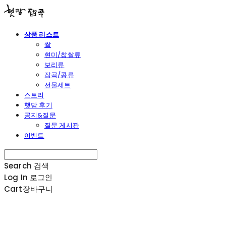
상품 리스트
쌀
현미/찹쌀류
보리류
잡곡/콩류
선물세트
스토리
햇맘 후기
공지&질문
질문 게시판
이벤트
Search
검색
Log In
로그인
Cart
장바구니