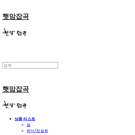
햇맘잡곡
햇맘잡곡
상품 리스트
쌀
현미/찹쌀류