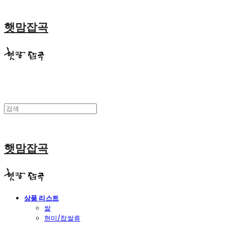
햇맘잡곡
햇맘잡곡
상품 리스트
쌀
현미/찹쌀류