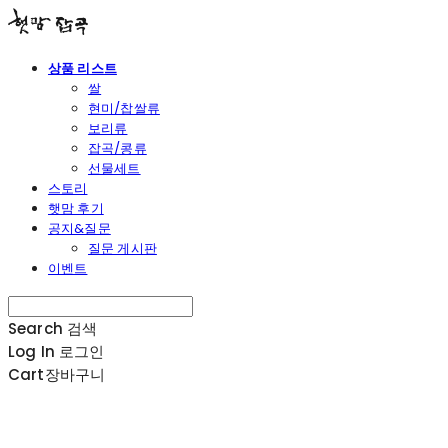
상품 리스트
쌀
현미/찹쌀류
보리류
잡곡/콩류
선물세트
스토리
햇맘 후기
공지&질문
질문 게시판
이벤트
Search
검색
Log In
로그인
Cart
장바구니