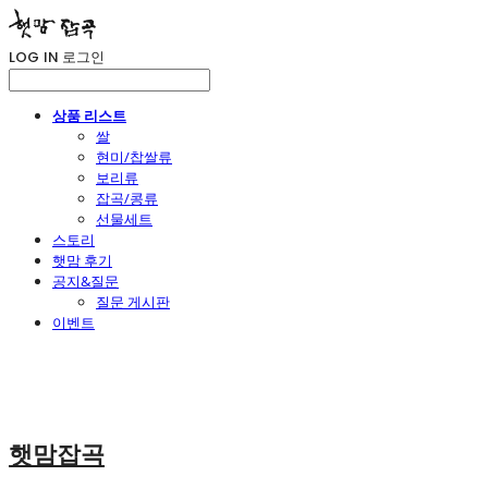
LOG IN
로그인
상품 리스트
쌀
현미/찹쌀류
보리류
잡곡/콩류
선물세트
스토리
햇맘 후기
공지&질문
질문 게시판
이벤트
햇맘잡곡