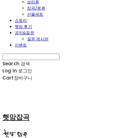
보리류
잡곡/콩류
선물세트
스토리
햇맘 후기
공지&질문
질문 게시판
이벤트
Search
검색
Log In
로그인
Cart
장바구니
햇맘잡곡