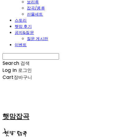
보리류
잡곡/콩류
선물세트
스토리
햇맘 후기
공지&질문
질문 게시판
이벤트
Search
검색
Log In
로그인
Cart
장바구니
햇맘잡곡