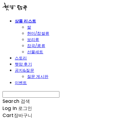
상품 리스트
쌀
현미/찹쌀류
보리류
잡곡/콩류
선물세트
스토리
햇맘 후기
공지&질문
질문 게시판
이벤트
Search
검색
Log In
로그인
Cart
장바구니