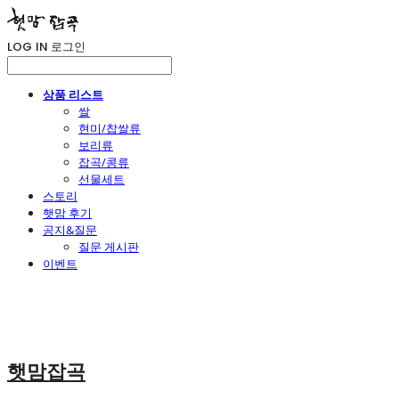
LOG IN
로그인
상품 리스트
쌀
현미/찹쌀류
보리류
잡곡/콩류
선물세트
스토리
햇맘 후기
공지&질문
질문 게시판
이벤트
햇맘잡곡