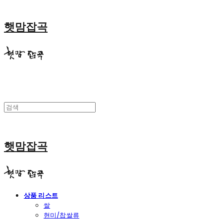
햇맘잡곡
햇맘잡곡
상품 리스트
쌀
현미/찹쌀류