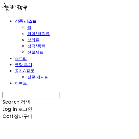
상품 리스트
쌀
현미/찹쌀류
보리류
잡곡/콩류
선물세트
스토리
햇맘 후기
공지&질문
질문 게시판
이벤트
Search
검색
Log In
로그인
Cart
장바구니