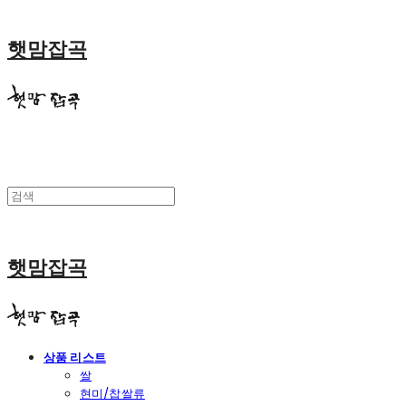
햇맘잡곡
햇맘잡곡
상품 리스트
쌀
현미/찹쌀류