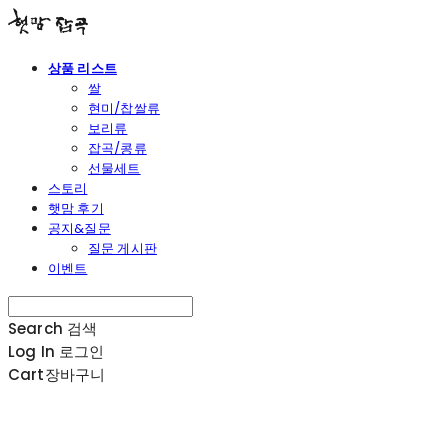
상품 리스트
쌀
현미/찹쌀류
보리류
잡곡/콩류
선물세트
스토리
햇맘 후기
공지&질문
질문 게시판
이벤트
Search
검색
Log In
로그인
Cart
장바구니