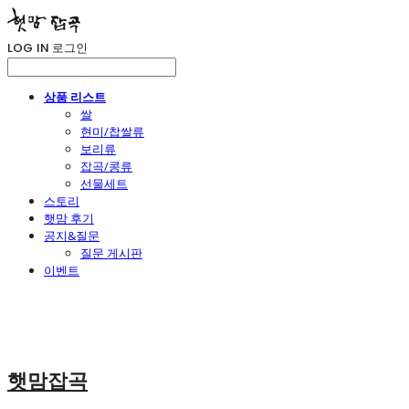
LOG IN
로그인
상품 리스트
쌀
현미/찹쌀류
보리류
잡곡/콩류
선물세트
스토리
햇맘 후기
공지&질문
질문 게시판
이벤트
햇맘잡곡