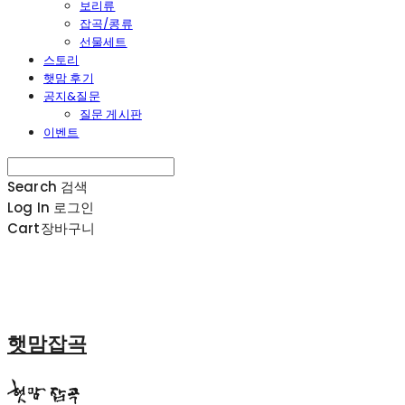
보리류
잡곡/콩류
선물세트
스토리
햇맘 후기
공지&질문
질문 게시판
이벤트
Search
검색
Log In
로그인
Cart
장바구니
햇맘잡곡