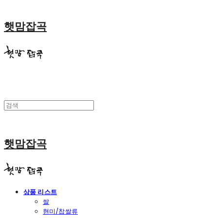
햇맘잡곡
햇맘잡곡
상품 리스트
쌀
현미/찹쌀류