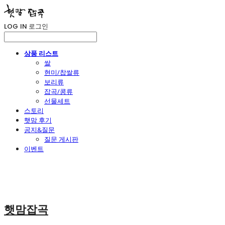
LOG IN
로그인
상품 리스트
쌀
현미/찹쌀류
보리류
잡곡/콩류
선물세트
스토리
햇맘 후기
공지&질문
질문 게시판
이벤트
햇맘잡곡