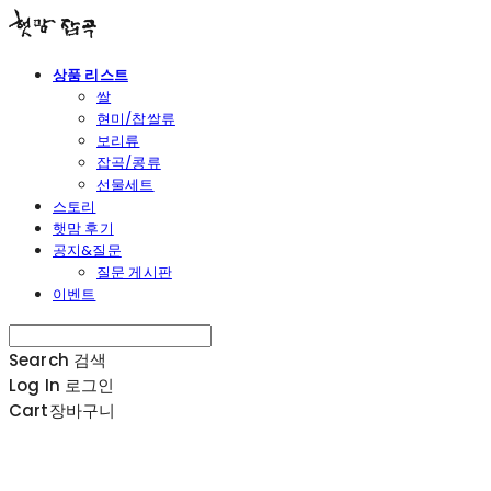
상품 리스트
쌀
현미/찹쌀류
보리류
잡곡/콩류
선물세트
스토리
햇맘 후기
공지&질문
질문 게시판
이벤트
Search
검색
Log In
로그인
Cart
장바구니