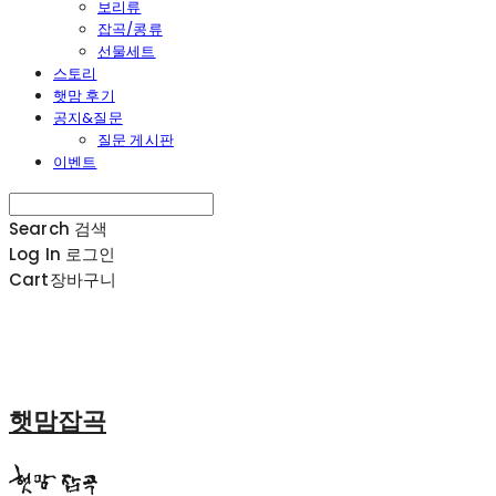
보리류
잡곡/콩류
선물세트
스토리
햇맘 후기
공지&질문
질문 게시판
이벤트
Search
검색
Log In
로그인
Cart
장바구니
햇맘잡곡