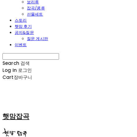
보리류
잡곡/콩류
선물세트
스토리
햇맘 후기
공지&질문
질문 게시판
이벤트
Search
검색
Log In
로그인
Cart
장바구니
햇맘잡곡