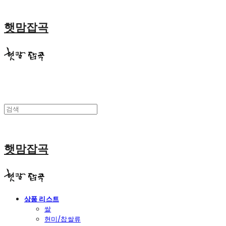
햇맘잡곡
햇맘잡곡
상품 리스트
쌀
현미/찹쌀류