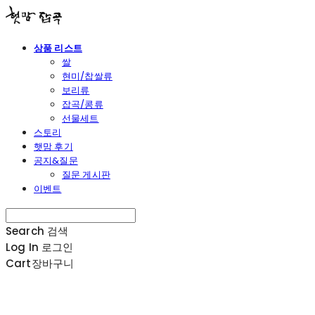
상품 리스트
쌀
현미/찹쌀류
보리류
잡곡/콩류
선물세트
스토리
햇맘 후기
공지&질문
질문 게시판
이벤트
Search
검색
Log In
로그인
Cart
장바구니