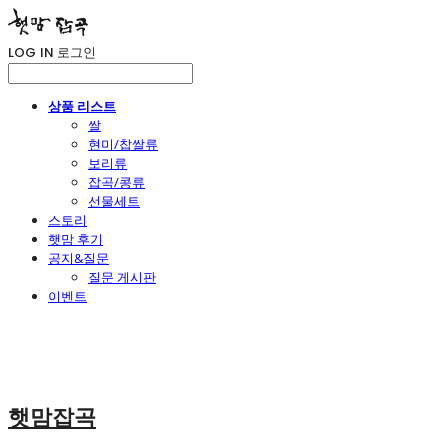
LOG IN
로그인
상품 리스트
쌀
현미/찹쌀류
보리류
잡곡/콩류
선물세트
스토리
햇맘 후기
공지&질문
질문 게시판
이벤트
햇맘잡곡