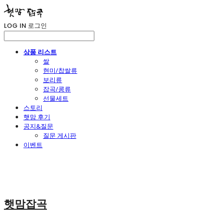
LOG IN
로그인
상품 리스트
쌀
현미/찹쌀류
보리류
잡곡/콩류
선물세트
스토리
햇맘 후기
공지&질문
질문 게시판
이벤트
햇맘잡곡