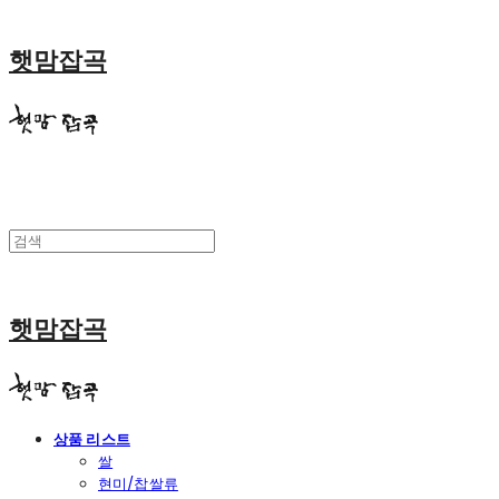
햇맘잡곡
햇맘잡곡
상품 리스트
쌀
현미/찹쌀류