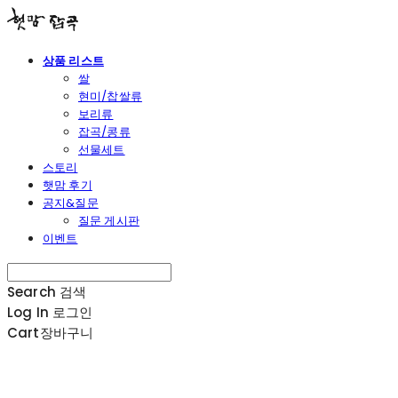
상품 리스트
쌀
현미/찹쌀류
보리류
잡곡/콩류
선물세트
스토리
햇맘 후기
공지&질문
질문 게시판
이벤트
Search
검색
Log In
로그인
Cart
장바구니