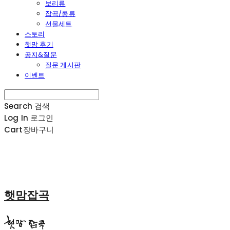
보리류
잡곡/콩류
선물세트
스토리
햇맘 후기
공지&질문
질문 게시판
이벤트
Search
검색
Log In
로그인
Cart
장바구니
햇맘잡곡