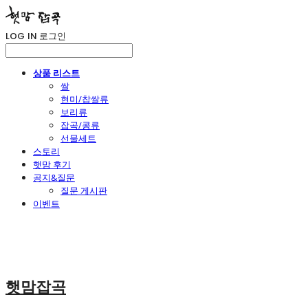
LOG IN
로그인
상품 리스트
쌀
현미/찹쌀류
보리류
잡곡/콩류
선물세트
스토리
햇맘 후기
공지&질문
질문 게시판
이벤트
햇맘잡곡