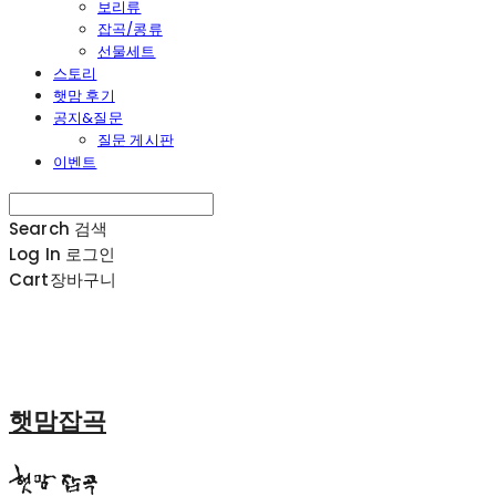
보리류
잡곡/콩류
선물세트
스토리
햇맘 후기
공지&질문
질문 게시판
이벤트
Search
검색
Log In
로그인
Cart
장바구니
햇맘잡곡