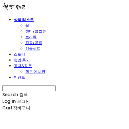
상품 리스트
쌀
현미/찹쌀류
보리류
잡곡/콩류
선물세트
스토리
햇맘 후기
공지&질문
질문 게시판
이벤트
Search
검색
Log In
로그인
Cart
장바구니