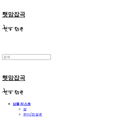
햇맘잡곡
햇맘잡곡
상품 리스트
쌀
현미/찹쌀류