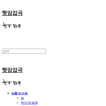
햇맘잡곡
햇맘잡곡
상품 리스트
쌀
현미/찹쌀류