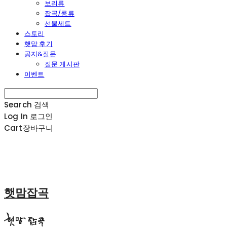
보리류
잡곡/콩류
선물세트
스토리
햇맘 후기
공지&질문
질문 게시판
이벤트
Search
검색
Log In
로그인
Cart
장바구니
햇맘잡곡