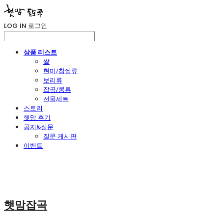
LOG IN
로그인
상품 리스트
쌀
현미/찹쌀류
보리류
잡곡/콩류
선물세트
스토리
햇맘 후기
공지&질문
질문 게시판
이벤트
햇맘잡곡