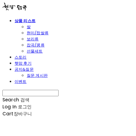
상품 리스트
쌀
현미/찹쌀류
보리류
잡곡/콩류
선물세트
스토리
햇맘 후기
공지&질문
질문 게시판
이벤트
Search
검색
Log In
로그인
Cart
장바구니