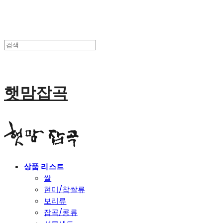
햇맘잡곡
상품 리스트
쌀
현미/찹쌀류
보리류
잡곡/콩류