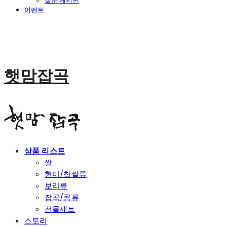
질문 게시판
이벤트
햇맘잡곡
상품 리스트
쌀
현미/찹쌀류
보리류
잡곡/콩류
선물세트
스토리