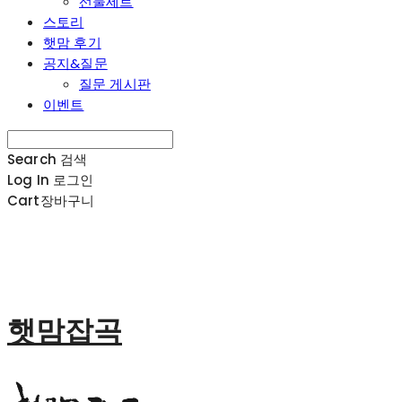
선물세트
스토리
햇맘 후기
공지&질문
질문 게시판
이벤트
Search
검색
Log In
로그인
Cart
장바구니
햇맘잡곡