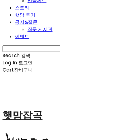
선물세트
스토리
햇맘 후기
공지&질문
질문 게시판
이벤트
Search
검색
Log In
로그인
Cart
장바구니
햇맘잡곡