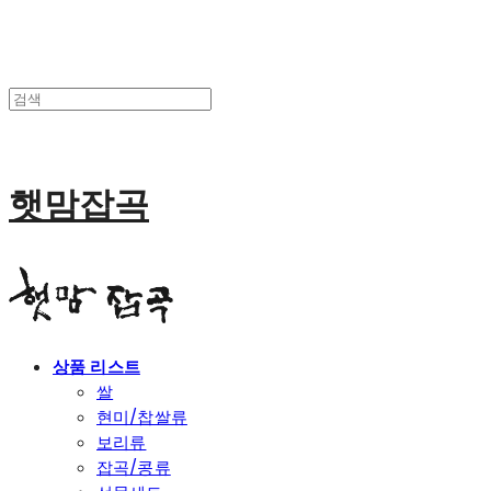
햇맘잡곡
상품 리스트
쌀
현미/찹쌀류
보리류
잡곡/콩류