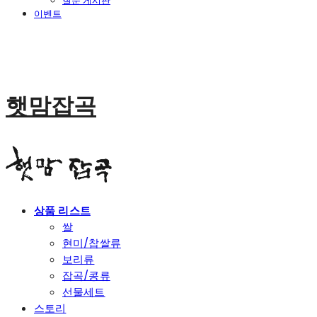
질문 게시판
이벤트
햇맘잡곡
상품 리스트
쌀
현미/찹쌀류
보리류
잡곡/콩류
선물세트
스토리