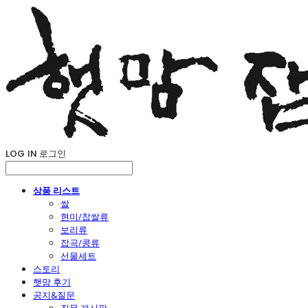
LOG IN
로그인
상품 리스트
쌀
현미/찹쌀류
보리류
잡곡/콩류
선물세트
스토리
햇맘 후기
공지&질문