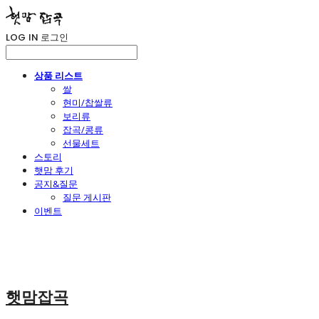
LOG IN
로그인
상품 리스트
쌀
현미/찹쌀류
보리류
잡곡/콩류
선물세트
스토리
햇맘 후기
공지&질문
질문 게시판
이벤트
햇맘잡곡