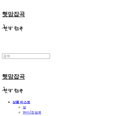
햇맘잡곡
햇맘잡곡
상품 리스트
쌀
현미/찹쌀류