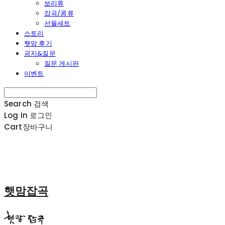
보리류
잡곡/콩류
선물세트
스토리
햇맘 후기
공지&질문
질문 게시판
이벤트
Search
검색
Log In
로그인
Cart
장바구니
햇맘잡곡