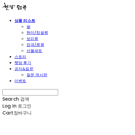
상품 리스트
쌀
현미/찹쌀류
보리류
잡곡/콩류
선물세트
스토리
햇맘 후기
공지&질문
질문 게시판
이벤트
Search
검색
Log In
로그인
Cart
장바구니